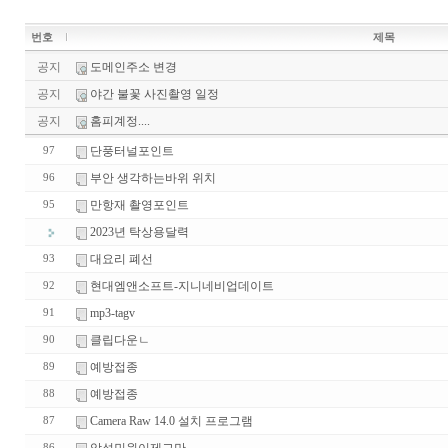
번호
제목
공지
도메인주소 변경
공지
야간 불꽃 사진촬영 일정
공지
홈피계정....
단풍터널포인트
97
부안 생각하는바위 위치
96
만항재 촬영포인트
95
2023년 탁상용달력
대요리 폐선
93
현대엠앤소프트-지니네비업데이트
92
mp3-tagv
91
클립다운ㄴ
90
예방접종
89
예방접종
88
Camera Raw 14.0 설치 프로그램
87
86