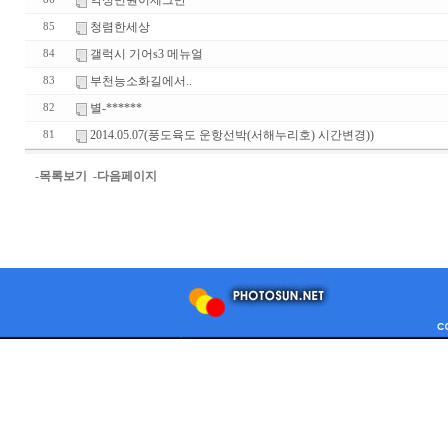
악성민원이제그만
청렴한세상
85
갤럭시 기어s3 메뉴얼
84
부천능소화길에서..
83
별-******
82
2014.05.07(풍도육도 운항선박(서해누리호) 시간변경))
81
-목록보기
-다음페이지