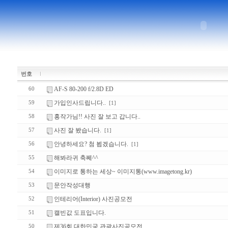
번호
AF-S 80-200 f/2.8D ED
60
가입인사드립니다..
59
[1]
홍작가님!! 사진 잘 보고 갑니다..
58
사진 잘 봤습니다.
57
[1]
안녕하세요? 첨 뵙겠습니다.
56
[1]
해봐라귀 축쩨^^
55
이미지로 통하는 세상~ 이미지통(www.imagetong.kr)
54
문안작성대행
53
인테리어(Interior) 사진공모전
52
캘빈값 도표입니다.
51
제36회 대한민국 관광사진공모전
50