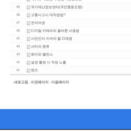
국가재난정보센터(국민행동요령)
49
교통사고시 대처방법!!
48
전자여권
47
디지털 카메라의 올바른 사용법
46
사진인이 지켜야 할 25계명
45
셔터의 종류
44
화이트 밸런스
43
설경 촬영 시 적정 노출
42
렌즈
41
-새로고침
-이전페이지
-다음페이지