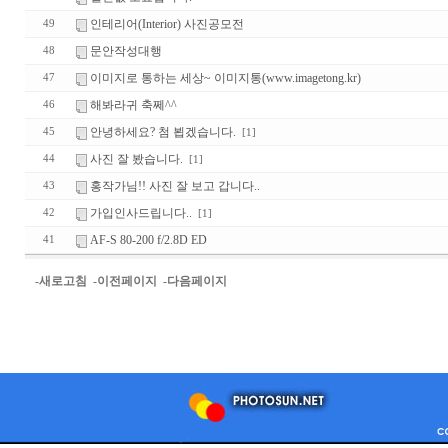
인테리어(Interior) 사진공모전
49
문안작성대행
48
이미지로 통하는 세상~ 이미지통(www.imagetong.kr)
47
해봐라귀 축쩨^^
46
안녕하세요? 첨 뵙겠습니다.
45
[1]
사진 잘 봤습니다.
44
[1]
홍작가님!! 사진 잘 보고 갑니다..
43
가입인사드립니다..
42
[1]
AF-S 80-200 f/2.8D ED
41
-새로고침
-이전페이지
-다음페이지