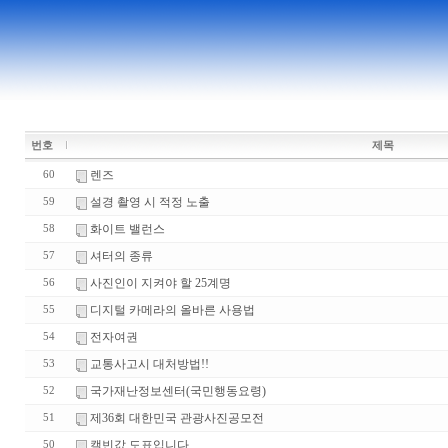
번호
제목
렌즈
60
설경 촬영 시 적정 노출
59
화이트 밸런스
58
셔터의 종류
57
사진인이 지켜야 할 25계명
56
디지털 카메라의 올바른 사용법
55
전자여권
54
교통사고시 대처방법!!
53
국가재난정보센터(국민행동요령)
52
제36회 대한민국 관광사진공모전
51
캘빈값 도표입니다.
50