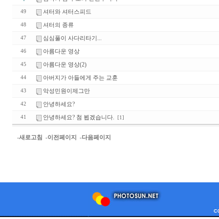
셔터와 셔터스피드
49
셔터의 종류
48
심심풀이 사다리타기...
47
아름다운 영상
46
아름다운 영상(2)
45
아버지가 아들에게 주는 교훈
44
악성민원이제그만
43
안녕하세요?
42
안녕하세요? 첨 뵙겠습니다.
41
[1]
-새로고침
-이전페이지
-다음페이지