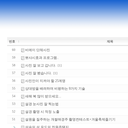
번호
제목
비에이 단체사진
60
뽀샤시효과 프로그램..
59
사진 잘 보고 갑니다.
58
[1]
사진 잘 봤습니다.
57
[1]
사진인이 지켜야 할 25계명
56
상대방을 배려하며 비평하는 9가지 기술
55
새해 복 많이 받으세요...
54
설경 눈사진 잘 찍는법
53
설경 촬영 시 적정 노출
52
설원을 질주하는 개썰매경주 촬영컨테스트+겨울축제즐기기
51
섬속의 섬 우도의 전원주택지