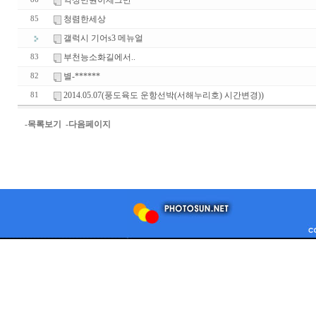
악성민원이제그만
청렴한세상
85
갤럭시 기어s3 메뉴얼
부천능소화길에서..
83
별-******
82
2014.05.07(풍도육도 운항선박(서해누리호) 시간변경))
81
-목록보기
-다음페이지