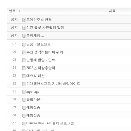
번호
제목
공지
도메인주소 변경
공지
야간 불꽃 사진촬영 일정
공지
홈피계정....
단풍터널포인트
97
부안 생각하는바위 위치
96
만항재 촬영포인트
95
2023년 탁상용달력
94
대요리 폐선
93
현대엠앤소프트-지니네비업데이트
92
mp3-tagv
91
클립다운ㄴ
90
예방접종
89
예방접종
88
Camera Raw 14.0 설치 프로그램
87
86